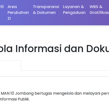
fil
Area
Transparansi
Layanan &
WBS &
Perubahan
& Dokumen
Pengaduan
Gratifikas
ZI
ola Informasi dan Dok
rofil PPID
Daftar Informasi
Permohonan Informas
) MAN 10 Jombang bertugas mengelola dan melayani perm
formasi Publik.