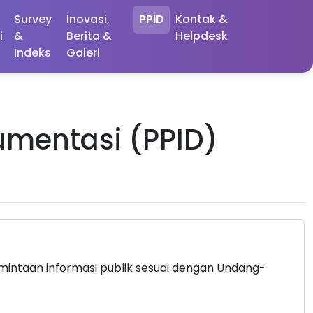
Survey
Inovasi,
PPID
Kontak &
i
&
Berita &
Helpdesk
Indeks
Galeri
umentasi (PPID)
i
intaan informasi publik sesuai dengan Undang-